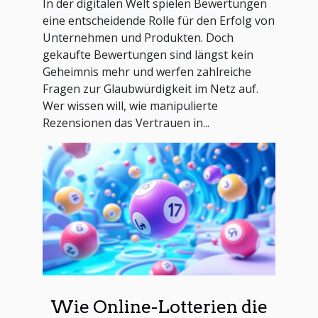
In der digitalen Welt spielen Bewertungen
eine entscheidende Rolle für den Erfolg von
Unternehmen und Produkten. Doch
gekaufte Bewertungen sind längst kein
Geheimnis mehr und werfen zahlreiche
Fragen zur Glaubwürdigkeit im Netz auf.
Wer wissen will, wie manipulierte
Rezensionen das Vertrauen in...
Wie Online-Lotterien die