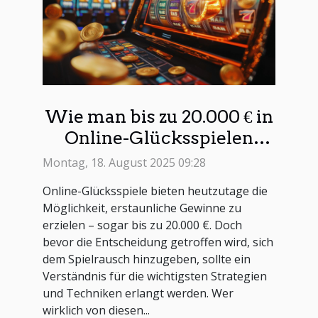
Wie man bis zu 20.000 € in
Online-Glücksspielen
gewinnen kann?
Montag, 18. August 2025 09:28
Online-Glücksspiele bieten heutzutage die
Möglichkeit, erstaunliche Gewinne zu
erzielen – sogar bis zu 20.000 €. Doch
bevor die Entscheidung getroffen wird, sich
dem Spielrausch hinzugeben, sollte ein
Verständnis für die wichtigsten Strategien
und Techniken erlangt werden. Wer
wirklich von diesen...