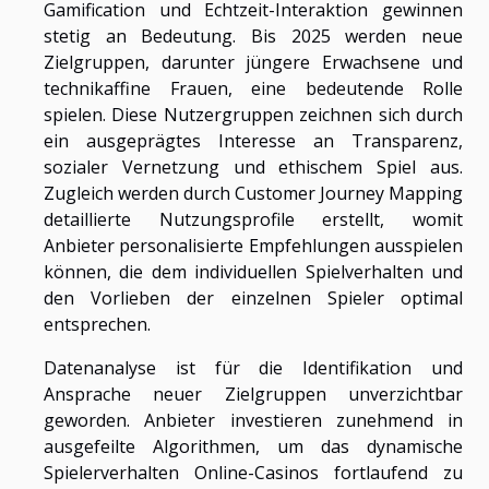
Gamification und Echtzeit-Interaktion gewinnen
stetig an Bedeutung. Bis 2025 werden neue
Zielgruppen, darunter jüngere Erwachsene und
technikaffine Frauen, eine bedeutende Rolle
spielen. Diese Nutzergruppen zeichnen sich durch
ein ausgeprägtes Interesse an Transparenz,
sozialer Vernetzung und ethischem Spiel aus.
Zugleich werden durch Customer Journey Mapping
detaillierte Nutzungsprofile erstellt, womit
Anbieter personalisierte Empfehlungen ausspielen
können, die dem individuellen Spielverhalten und
den Vorlieben der einzelnen Spieler optimal
entsprechen.
Datenanalyse ist für die Identifikation und
Ansprache neuer Zielgruppen unverzichtbar
geworden. Anbieter investieren zunehmend in
ausgefeilte Algorithmen, um das dynamische
Spielerverhalten Online-Casinos fortlaufend zu