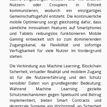
Nutzern oder Croupiers in Echtzeit
kommunizieren, wodurch ein einzigartiges
Gemeinschaftsgefühl entsteht. Die kontinuierliche
mobile Optimierung sorgt gleichzeitig dafür, dass
sämtliche innovativen Features auf Smartphones
und Tablets reibungslos funktionieren. Mobile
Gaming entwickelt sich so zum dominierenden
Zugangskanal, da Flexibilität und sofortige
Verfügbarkeit für viele Nutzer im Vordergrund
stehen.
Die Verbindung aus Machine Learning, Blockchain
Sicherheit, virtueller Realität und mobilem Zugang
ist für die Nutzererfahrung und den Schutz
sensibler Daten von grundlegender Bedeutung.
Während Machine Learning gezielte
Schutzmechanismen gegen Spielsucht und Betrug
implementiert, bieten Smart Contracts und
dezentrale Systeme ein Höchstmaß an Sicherheit