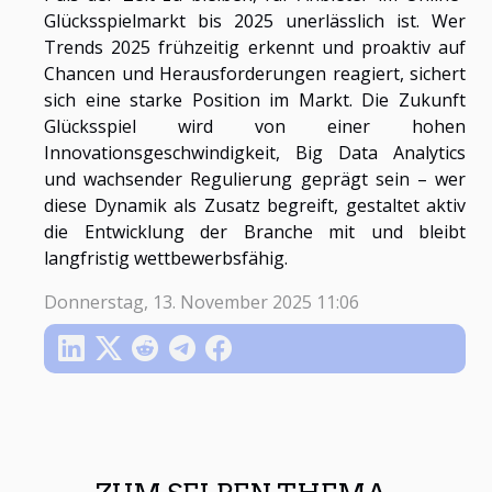
Glücksspielmarkt bis 2025 unerlässlich ist. Wer
Trends 2025 frühzeitig erkennt und proaktiv auf
Chancen und Herausforderungen reagiert, sichert
sich eine starke Position im Markt. Die Zukunft
Glücksspiel wird von einer hohen
Innovationsgeschwindigkeit, Big Data Analytics
und wachsender Regulierung geprägt sein – wer
diese Dynamik als Zusatz begreift, gestaltet aktiv
die Entwicklung der Branche mit und bleibt
langfristig wettbewerbsfähig.
Donnerstag, 13. November 2025 11:06