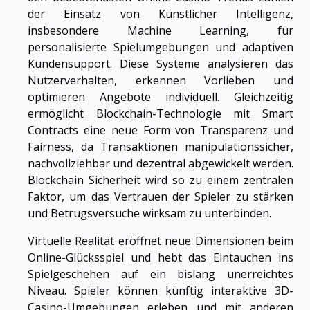
der Einsatz von Künstlicher Intelligenz,
insbesondere Machine Learning, für
personalisierte Spielumgebungen und adaptiven
Kundensupport. Diese Systeme analysieren das
Nutzerverhalten, erkennen Vorlieben und
optimieren Angebote individuell. Gleichzeitig
ermöglicht Blockchain-Technologie mit Smart
Contracts eine neue Form von Transparenz und
Fairness, da Transaktionen manipulationssicher,
nachvollziehbar und dezentral abgewickelt werden.
Blockchain Sicherheit wird so zu einem zentralen
Faktor, um das Vertrauen der Spieler zu stärken
und Betrugsversuche wirksam zu unterbinden.
Virtuelle Realität eröffnet neue Dimensionen beim
Online-Glücksspiel und hebt das Eintauchen ins
Spielgeschehen auf ein bislang unerreichtes
Niveau. Spieler können künftig interaktive 3D-
Casino-Umgebungen erleben und mit anderen