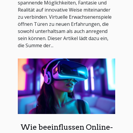
spannende Möglichkeiten, Fantasie und
Realität auf innovative Weise miteinander
zu verbinden. Virtuelle Erwachsenenspiele
öffnen Türen zu neuen Erfahrungen, die
sowohl unterhaltsam als auch anregend
sein können. Dieser Artikel lädt dazu ein,
die Summe der...
Wie beeinflussen Online-