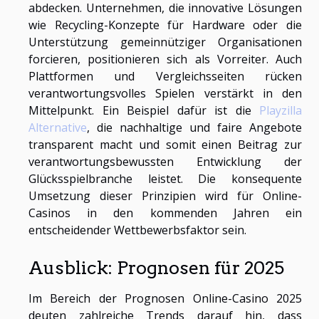
abdecken. Unternehmen, die innovative Lösungen
wie Recycling-Konzepte für Hardware oder die
Unterstützung gemeinnütziger Organisationen
forcieren, positionieren sich als Vorreiter. Auch
Plattformen und Vergleichsseiten rücken
verantwortungsvolles Spielen verstärkt in den
Mittelpunkt. Ein Beispiel dafür ist die
Playzilla
Alternative
, die nachhaltige und faire Angebote
transparent macht und somit einen Beitrag zur
verantwortungsbewussten Entwicklung der
Glücksspielbranche leistet. Die konsequente
Umsetzung dieser Prinzipien wird für Online-
Casinos in den kommenden Jahren ein
entscheidender Wettbewerbsfaktor sein.
Ausblick: Prognosen für 2025
Im Bereich der Prognosen Online-Casino 2025
deuten zahlreiche Trends darauf hin, dass