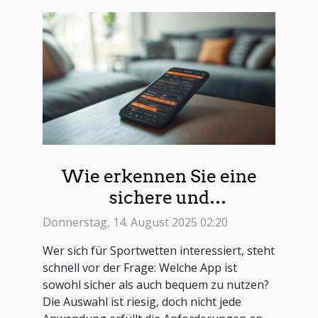
Wie erkennen Sie eine
sichere und
benutzerfreundliche
Donnerstag, 14. August 2025 02:20
Sportwetten-App?
Wer sich für Sportwetten interessiert, steht
schnell vor der Frage: Welche App ist
sowohl sicher als auch bequem zu nutzen?
Die Auswahl ist riesig, doch nicht jede