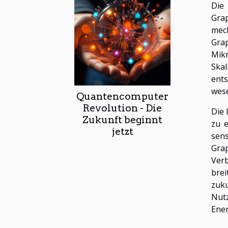
Die 
Grap
mec
Gra
Mikr
Ska
ents
wese
Quantencomputer
Revolution - Die
Die 
Zukunft beginnt
zu e
jetzt
sen
Grap
Verb
brei
zuku
Nut
Ene