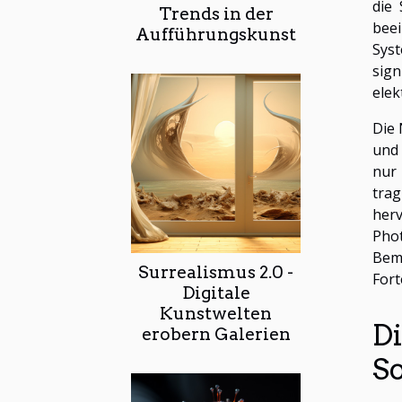
die 
Trends in der
bee
Aufführungskunst
Sys
sign
elek
Die 
und 
nur 
tra
herv
Pho
Bem
Surrealismus 2.0 -
Fort
Digitale
Kunstwelten
Di
erobern Galerien
So