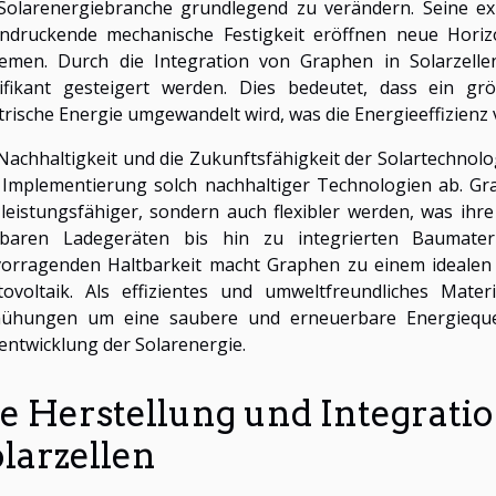
Solarenergiebranche grundlegend zu verändern. Seine exze
indruckende mechanische Festigkeit eröffnen neue Horiz
temen. Durch die Integration von Graphen in Solarzell
ifikant gesteigert werden. Dies bedeutet, dass ein grö
trische Energie umgewandelt wird, was die Energieeffizienz
Nachhaltigkeit und die Zukunftsfähigkeit der Solartechnol
Implementierung solch nachhaltiger Technologien ab. Grap
leistungsfähiger, sondern auch flexibler werden, was ih
gbaren Ladegeräten bis hin zu integrierten Baumateria
orragenden Haltbarkeit macht Graphen zu einem idealen 
tovoltaik. Als effizientes und umweltfreundliches Mat
ühungen um eine saubere und erneuerbare Energiequelle
entwicklung der Solarenergie.
e Herstellung und Integrati
larzellen