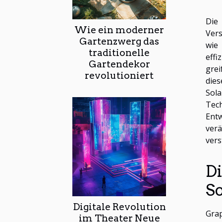
Die
Wie ein moderner
Vers
Gartenzwerg das
wie
traditionelle
effi
Gartendekor
grei
revolutioniert
die
Sola
Tech
Ent
verä
vers
Di
S
Digitale Revolution
Grap
im Theater Neue