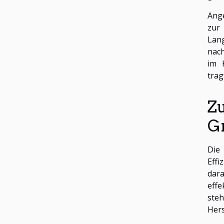
Ange
zur
Lan
nach
im 
trag
Z
G
Die 
Effi
dara
eff
steh
Hers