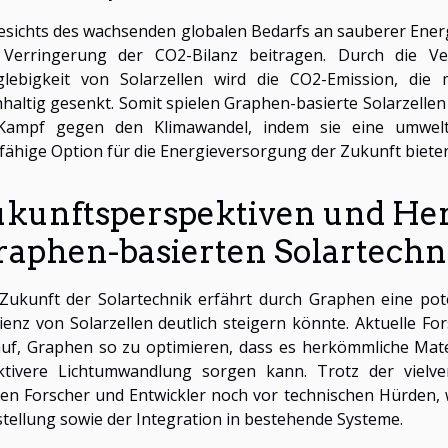
sichts des wachsenden globalen Bedarfs an sauberer Ener
 Verringerung der CO2-Bilanz beitragen. Durch die Ve
glebigkeit von Solarzellen wird die CO2-Emission, die
haltig gesenkt. Somit spielen Graphen-basierte Solarzellen
Kampf gegen den Klimawandel, indem sie eine umweltfre
fähige Option für die Energieversorgung der Zukunft biete
ukunftsperspektiven und He
raphen-basierten Solartechn
Zukunft der Solartechnik erfährt durch Graphen eine pote
zienz von Solarzellen deutlich steigern könnte. Aktuelle 
uf, Graphen so zu optimieren, dass es herkömmliche Mater
ektivere Lichtumwandlung sorgen kann. Trotz der vielv
en Forscher und Entwickler noch vor technischen Hürden, 
tellung sowie der Integration in bestehende Systeme.