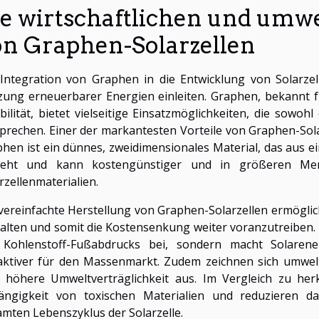
ie wirtschaftlichen und umw
on Graphen-Solarzellen
 Integration von Graphen in die Entwicklung von Solarz
ung erneuerbarer Energien einleiten. Graphen, bekannt fü
ibilität, bietet vielseitige Einsatzmöglichkeiten, die sowo
prechen. Einer der markantesten Vorteile von Graphen-Sola
hen ist ein dünnes, zweidimensionales Material, das aus e
teht und kann kostengünstiger und in größeren Meng
rzellenmaterialien.
vereinfachte Herstellung von Graphen-Solarzellen ermöglic
alten und somit die Kostensenkung weiter voranzutreiben. D
 Kohlenstoff-Fußabdrucks bei, sondern macht Solarene
aktiver für den Massenmarkt. Zudem zeichnen sich umwelt
 höhere Umweltverträglichkeit aus. Im Vergleich zu her
ängigkeit von toxischen Materialien und reduzieren 
mten Lebenszyklus der Solarzelle.