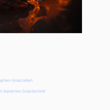
n
aphen-Solarzellen
-basierten Solartechnik