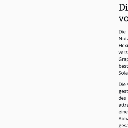
D
v
Die
Nutz
Flex
vers
Grap
bes
Sola
Die 
gest
des
attr
eine
Abh
gesa