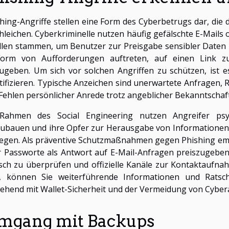
hing-Angriffe stellen eine Form des Cyberbetrugs dar, die d
hleichen. Cyberkriminelle nutzen häufig gefälschte E-Mails 
len stammen, um Benutzer zur Preisgabe sensibler Daten 
Form von Aufforderungen auftreten, auf einen Link zu
ugeben. Um sich vor solchen Angriffen zu schützen, ist e
tifizieren. Typische Anzeichen sind unerwartete Anfragen,
Fehlen persönlicher Anrede trotz angeblicher Bekanntschaft
Rahmen des Social Engineering nutzen Angreifer psy
ubauen und ihre Opfer zur Herausgabe von Informationen o
gen. Als präventive Schutzmaßnahmen gegen Phishing empfi
 Passworte als Antwort auf E-Mail-Anfragen preiszugeben,
isch zu überprüfen und offizielle Kanäle zur Kontaktaufna
n, können Sie weiterführende Informationen und Rats
ehend mit Wallet-Sicherheit und der Vermeidung von Cybera
mgang mit Backups