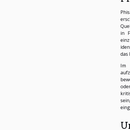
Phis
ersc
Quel
in 
einz
iden
das 
Im 
aufz
bewe
oder
krit
sei
eing
U