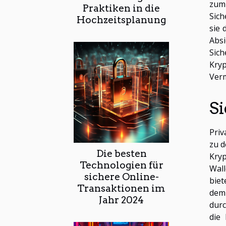
zum 
Praktiken in die
Sich
Hochzeitsplanung
sie 
Absi
Sich
Kry
Ver
S
Priv
zu d
Die besten
Kryp
Technologien für
Wall
sichere Online-
biet
Transaktionen im
dem 
Jahr 2024
durc
die