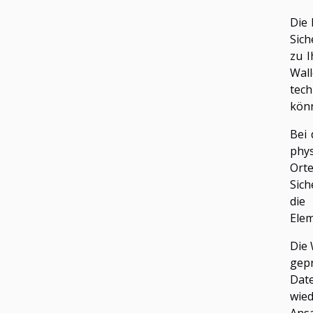
Die 
Sich
zu I
Wal
tec
kön
Bei
phys
Orte
Sich
die
Elem
Die 
gepr
Dat
wied
Ansa