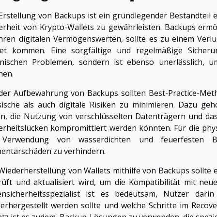
Erstellung von Backups ist ein grundlegender Bestandteil
erheit von Krypto-Wallets zu gewährleisten. Backups erm
hren digitalen Vermögenswerten, sollte es zu einem Verl
let kommen. Eine sorgfältige und regelmäßige Sicherun
hnischen Problemen, sondern ist ebenso unerlässlich, u
nen.
 der Aufbewahrung von Backups sollten Best-Practice-M
ische als auch digitale Risiken zu minimieren. Dazu ge
n, die Nutzung von verschlüsselten Datenträgern und das
erheitslücken kompromittiert werden könnten. Für die ph
 Verwendung von wasserdichten und feuerfesten B
entarschäden zu verhindern.
Wiederherstellung von Wallets mithilfe von Backups sollte
üft und aktualisiert wird, um die Kompatibilität mit neu
ensicherheitsspezialist ist es bedeutsam, Nutzer da
erhergestellt werden sollte und welche Schritte im Recov
tz ist es zudem, Backup-Lösungen zu verwenden, die spezie