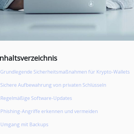
Inhaltsverzeichnis
Grundlegende Sicherheitsmaßnahmen für Krypto-Wallets
Sichere Aufbewahrung von privaten Schlüsseln
Regelmäßige Software-Updates
Phishing-Angriffe erkennen und vermeiden
Umgang mit Backups