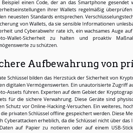
Beispiel einen Code, der an das Smartphone gesendet wir
erheitseinstellungen ihrer Wallets regelmäßig überprüfen 
den neuesten Standards entsprechen. Verschlüsselungstechn
cherung von Wallets, da sie sensible Informationen unlesb
erheit und Cyberabwehr rate ich, ein wachsames Auge auf
pto-Wallet-Sicherheit zu halten und proaktiv Maßn
mögenswerte zu schützen.
ichere Aufbewahrung von pri
ate Schlüssel bilden das Herzstück der Sicherheit von Kry
en digitalen Vermögenswerten. Ein unautorisierte Zugriff a
to-Assets führen. Experten auf dem Gebiet der Kryptogra
ets für die sichere Verwahrung. Diese Geräte sind physi
en Schutz vor Online-Hacking-Versuchen. Ein weiteres, hoch
die privaten Schlüssel offline gespeichert werden. Diese Me
h Cyberattacken erheblich, da die Schlüssel nicht über das I
 Daten auf Papier zu notieren oder auf einem USB-Stick