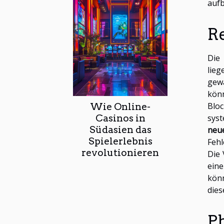
aufb
R
Die 
lie
gewä
kön
Blo
Wie Online-
Casinos in
syst
Südasien das
neu
Spielerlebnis
Fehl
revolutionieren
Die
eine
könn
dies
P