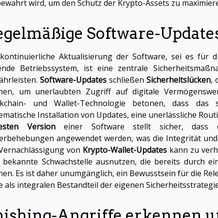
ewahrt wird, um den Schutz der Krypto-Assets zu maximier
egelmäßige Software-Update
kontinuierliche Aktualisierung der Software, sei es für 
gende Betriebssystem, ist eine zentrale Sicherheitsma
hrleisten.
Software-Updates
schließen
Sicherheitslücken
,
nen, um unerlaubten Zugriff auf digitale Vermögenswer
ckchain- und Wallet-Technologie betonen, dass das 
ematische Installation von Updates, eine unerlässliche Routin
esten Version
einer Software stellt sicher, dass d
erbehebungen angewendet werden, was die Integrität und S
 Vernachlässigung von
Krypto-Wallet-Updates
kann zu verh
 bekannte Schwachstelle ausnutzen, die bereits durch e
en. Es ist daher unumgänglich, ein Bewusstsein für die Re
e als integralen Bestandteil der eigenen Sicherheitsstrategie
hishing-Angriffe erkennen 