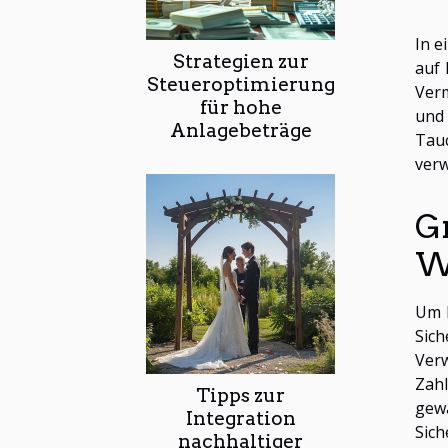
In e
Strategien zur
auf 
Steueroptimierung
Verm
für hohe
und 
Anlagebeträge
Tauc
verw
G
W
Um I
Sich
Ver
Zahl
Tipps zur
gewä
Integration
Sich
nachhaltiger